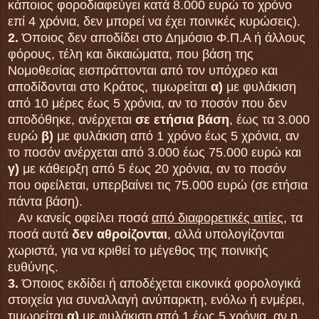
κάποιος φοροδιαφεύγει κατά 8.000 ευρώ το χρόνο
επί 4 χρόνια, δεν μπορεί να έχει ποινικές κυρώσεις).
2.
Όποιος δεν αποδίδει στο Δημόσιο Φ.Π.Α ή άλλους
φόρους, τέλη και δικαιώματα, που βάση της
Νομοθεσίας εισπράττονται από τον υπόχρεο και
αποδίδονται στο Κράτος, τιμωρείται
α)
με φυλάκιση
από 10 μέρες έως 5 χρόνια, αν το ποσόν που δεν
αποδόθηκε, ανέρχεται
σε ετήσια βάση
, έως τα 3.000
ευρώ
β)
με φυλάκιση από 1 χρόνο έως 5 χρόνια, αν
το ποσόν ανέρχεται από 3.000 έως 75.000 ευρώ και
γ)
με κάθειρξη από 5 έως 20 χρόνια, αν το ποσόν
που οφείλεται, υπερβαίνει τις 75.000 ευρώ (σε ετήσια
πάντα βάση).
Αν κανείς οφείλει ποσά
από διαφορετικές αιτίες
, τα
ποσά αυτά
δεν αθροίζονται
, αλλά υπολογίζονται
χωριστά, για να κριθεί το μέγεθος της ποινικής
ευθύνης.
3.
Όποιος εκδίδει ή αποδέχεται εικονικά φορολογικά
στοιχεία για συναλλαγή ανύπαρκτη, ενόλω ή ενμέρει,
τιμωρείται
α)
με φυλάκιση από 1 έως 5 χρόνια, αν η