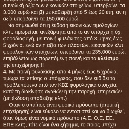
συνολική αξία των εικονικών στοιχείων, υπερβαίνει τα
3.000 ευρώ και
β)
με κάθειρξη από 5 έως 20 έτη, αν η
αξία υπερβαίνει τα 150.000 ευρώ.
Να σημειωθεί ότι η έκδοση εικονικών τιμολογίων
κλπ, τιμωρείται, ανεξάρτητα από το αν υπάρχει ή όχι
φοροδιαφυγή, με ποινή φυλάκισης από 3 μήνες έως
5 χρόνια, ενώ αν η αξία των πλαστών, εικονικών κλπ
φορολογικών στοιχείων, υπερβαίνει τα 235.000 ευρώ,
επιβάλλεται ως παρεπόμενη ποινή και το
κλείσιμο
της επιχείρησης !!
4.
Με ποινή φυλάκισης από 4 μήνες έως 5 χρόνια,
τιμωρείται επίσης ο υπόχρεος, που δεν εκδίδει τα
προβλεπόμενα από τον ΚΒΣ φορολογικά στοιχεία,
κατά τη διακίνηση αγαθών ή την παροχή υπηρεσιών
(μη έκδοση απόδειξης κλπ.)
Όταν ο υπαίτιος είναι φυσικό πρόσωπο (ατομική
επιχείρηση) είναι εύκολο να εντοπιστεί και να διωχθεί,
όταν όμως είναι νομικό πρόσωπο (Α.Ε, Ο.Ε, ΕΕ,
ΕΠΕ κλπ), τότε είναι
ένα ζήτημα
, το ποιος υπέχει