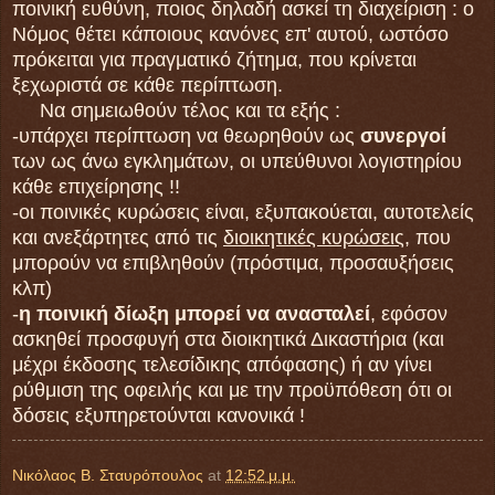
ποινική ευθύνη, ποιος δηλαδή ασκεί τη διαχείριση : ο
Νόμος θέτει κάποιους κανόνες επ' αυτού, ωστόσο
πρόκειται για πραγματικό ζήτημα, που κρίνεται
ξεχωριστά σε κάθε περίπτωση.
Να σημειωθούν τέλος και τα εξής :
-υπάρχει περίπτωση να θεωρηθούν ως
συνεργοί
των ως άνω εγκλημάτων, οι υπεύθυνοι λογιστηρίου
κάθε επιχείρησης !!
-οι ποινικές κυρώσεις είναι, εξυπακούεται, αυτοτελείς
και ανεξάρτητες από τις
διοικητικές κυρώσεις
, που
μπορούν να επιβληθούν (πρόστιμα, προσαυξήσεις
κλπ)
-
η ποινική δίωξη μπορεί να ανασταλεί
, εφόσον
ασκηθεί προσφυγή στα διοικητικά Δικαστήρια (και
μέχρι έκδοσης τελεσίδικης απόφασης) ή αν γίνει
ρύθμιση της οφειλής και με την προϋπόθεση ότι οι
δόσεις εξυπηρετούνται κανονικά !
Νικόλαος Β. Σταυρόπουλος
at
12:52 μ.μ.