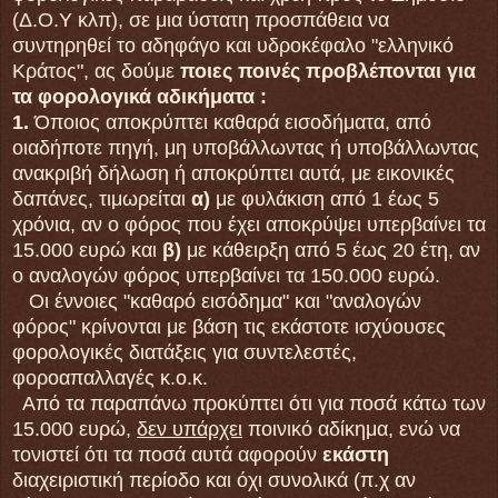
(Δ.Ο.Υ κλπ), σε μια ύστατη προσπάθεια να
συντηρηθεί το αδηφάγο και υδροκέφαλο "ελληνικό
Κράτος", ας δούμε
ποιες ποινές προβλέπονται για
τα φορολογικά αδικήματα :
1.
Όποιος αποκρύπτει καθαρά εισοδήματα, από
οιαδήποτε πηγή, μη υποβάλλωντας ή υποβάλλωντας
ανακριβή δήλωση ή αποκρύπτει αυτά, με εικονικές
δαπάνες, τιμωρείται
α)
με φυλάκιση από 1 έως 5
χρόνια, αν ο φόρος που έχει αποκρύψει υπερβαίνει τα
15.000 ευρώ και
β)
με κάθειρξη από 5 έως 20 έτη, αν
ο αναλογών φόρος υπερβαίνει τα 150.000 ευρώ.
Οι έννοιες "καθαρό εισόδημα" και "αναλογών
φόρος" κρίνονται με βάση τις εκάστοτε ισχύουσες
φορολογικές διατάξεις για συντελεστές,
φοροαπαλλαγές κ.ο.κ.
Από τα παραπάνω προκύπτει ότι για ποσά κάτω των
15.000 ευρώ,
δεν υπάρχει
ποινικό αδίκημα, ενώ να
τονιστεί ότι τα ποσά αυτά αφορούν
εκάστη
διαχειριστική περίοδο και όχι συνολικά (π.χ αν